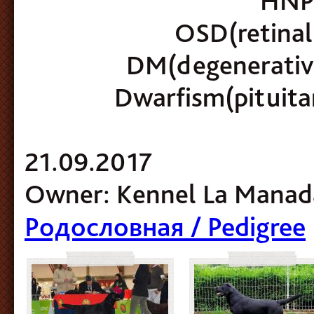
HNPK
OSD(retinal 
DM(degenerative
Dwarfism(pituitar
21.09.2017
Owner: Kennel La Manada
Родословная / Pedigree