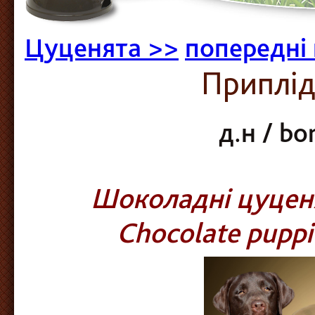
Цуценята >>
попередні
Приплід"
д.н / bo
Шоколадні цуценя
Chocolate puppi