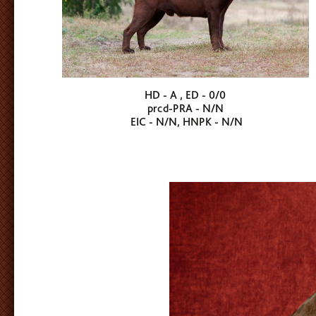
HD - A , ED - 0/0
prcd-PRA - N/N
EIC - N/N, HNPK - N/N