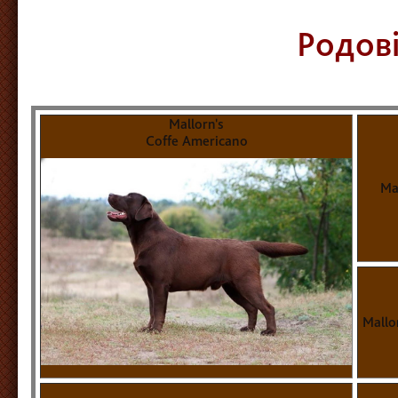
Родов
Mallorn's
Coffe Americano
Ma
Mallo